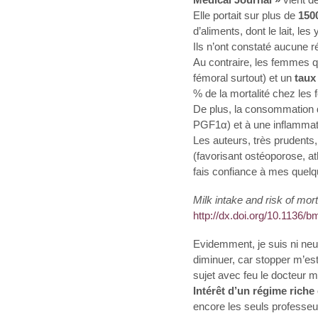
Elle portait sur plus de
150
d’aliments, dont le lait, les
Ils n’ont constaté aucune 
Au contraire, les femmes 
fémoral surtout) et un
taux 
% de la mortalité chez le
De plus, la consommation d
PGF1α) et à une inflammati
Les auteurs, très prudents, 
(favorisant ostéoporose, at
fais confiance à mes quelq
Milk intake and risk of mo
http://dx.doi.org/10.1136/b
Evidemment, je suis ni neut
diminuer, car stopper m’est 
sujet avec feu le docteur 
Intérêt d’un régime riche 
encore les seuls professeur