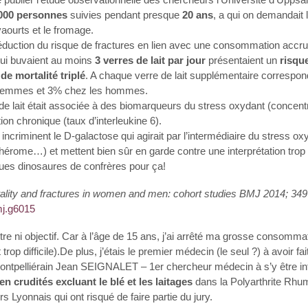
000 personnes
suivies pendant presque
20 ans
, a qui on demandait
 yaourts et le fromage.
réduction du risque de fractures en lien avec une consommation accrue
qui buvaient au moins
3 verres de lait par jour
présentaient un
risqu
de mortalité triplé
. A chaque verre de lait supplémentaire correspo
s femmes et 3% chez les hommes.
e lait était associée à des biomarqueurs du stress oxydant (concentra
on chronique (taux d’interleukine 6).
incriminent le D-galactose qui agirait par l’intermédiaire du stress oxy
hérome…) et mettent bien sûr en garde contre une interprétation trop 
ues dinosaures de confrères pour ça!
rtality and fractures in women and men: cohort studies BMJ 2014; 349 
mj.g6015
re ni objectif. Car à l’âge de 15 ans, j’ai arrêté ma grosse consommat
trop difficile).De plus, j’étais le premier médecin (le seul ?) à avoir f
montpelliérain Jean SEIGNALET – 1er chercheur médecin à s’y être i
en crudités excluant le blé et les laitages
dans la Polyarthrite Rhu
s Lyonnais qui ont risqué de faire partie du jury.