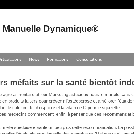
e Manuelle Dynamique®
Articulations
News
Formations
Consultations
urs méfaits sur la santé bientôt ind
rie agro-alimentaire et leur Marketing astucieux nous le martèle sans 
e en produits laitiers pour prévenir l’ostéoporose et améliorer l’état de s
dont le calcium, le phosphore et la vitamine D pour le squelette.
 des médecins commencent, enfin, à penser que ces
recommandation
onnelle suédoise ébranle un peu plus cette recommandation. La pres
 publier l’étude observationnelle des chercheurs l’Université d’Uppsal