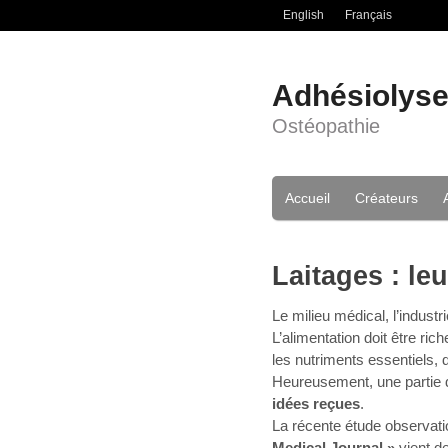
English
Français
Adhésiolys
Ostéopathie
Accueil
Créateurs
Laitages : le
Le milieu médical, l’indust
L’alimentation doit être rich
les nutriments essentiels, 
Heureusement, une partie
idées reçues
.
La récente étude observati
Medical Journal »
vient de