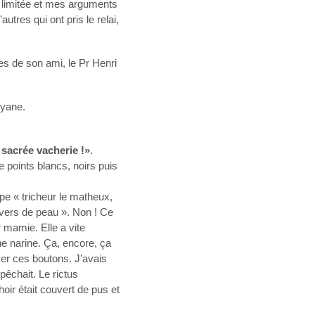
t limitée et mes arguments
utres qui ont pris le relai,
es de son ami, le Pr Henri
uyane.
e sacrée vacherie !»
.
e points blancs, noirs puis
ype « tricheur le matheux,
s vers de peau ». Non ! Ce
r mamie. Elle a vite
e narine. Ça, encore, ça
ver ces boutons. J’avais
pêchait. Le rictus
oir était couvert de pus et