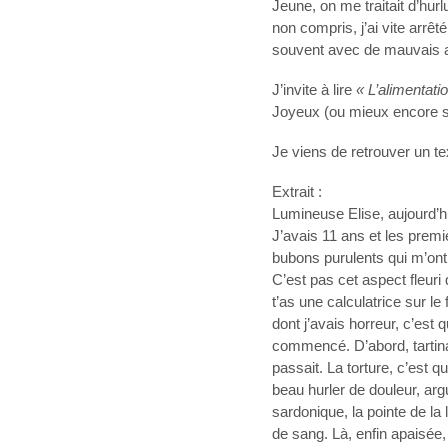
Jeune, on me traitait d’hur
non compris, j’ai vite arrêt
souvent avec de mauvais a
J’invite à lire
« L’alimentat
Joyeux (ou mieux encore se
Je viens de retrouver un te
Extrait :
Lumineuse Elise, aujourd’hu
J’avais 11 ans et les premi
bubons purulents qui m’ont 
C’est pas cet aspect fleuri
t’as une calculatrice sur l
dont j’avais horreur, c’est 
commencé. D’abord, tartin
passait. La torture, c’est 
beau hurler de douleur, arg
sardonique, la pointe de la
de sang. Là, enfin apaisée,