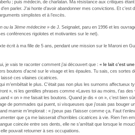
luberlu ; puis médecin, de charlatan. Ma résistance aux critiques étan
é d’en parler. J’ai honte d’avoir abandonner mes convictions. Et c’est d’a
rguments simplistes et à l’excès.
ion ou la 3ème médecine »
de J. Seignalet, paru en 1996 et les ouvrag
s conférences rigolotes et motivantes sur le net).
xte écrit à ma fille de 5 ans, pendant une mission sur le Maroni en G
i, je vais te raconter comment j’ai découvert que :
« le lait c’est un
ers boutons d’acné sur le visage et les épaules. Tu sais, ces sortes d
laissé ces vilaines cicatrices.
 qui m’embêtait le plus. C’était pas non plus les surnoms affectueux t
e front », ni les gentilles phrases comme «Laves toi au moins, t’as de
quand « on » me faisait les boutons. Quand je dis « on », c’est bien sû
age de pommades qui puent, si visqueuses que j’osais pas bouger un
quand mamie m’implorait : « j’peux pas t’laisser comme ça. Faut t’enle
umenter que ça me laisserait d’horribles cicatrices à vie. Rien l’en em
 langue coincée entre ses dents, elle ne s’arrêtait que lorsque le mouch
 elle pouvait retourner à ses occupations.