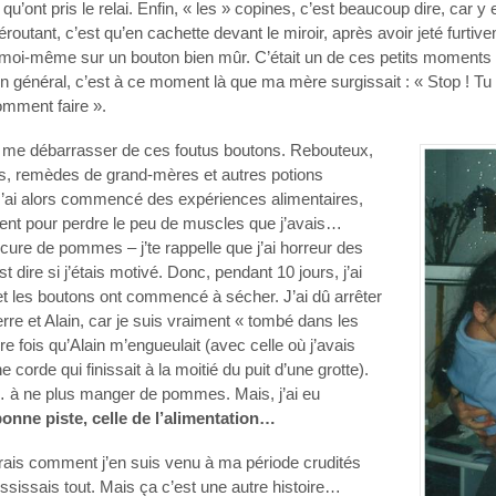
 qu’ont pris le relai. Enfin, « les » copines, c’est beaucoup dire, car y 
routant, c’est qu’en cachette devant le miroir, après avoir jeté furtiv
 moi-même sur un bouton bien mûr. C’était un de ces petits moments 
En général, c’est à ce moment là que ma mère surgissait : « Stop ! 
comment faire ».
our me débarrasser de ces foutus boutons. Rebouteux,
s, remèdes de grand-mères et autres potions
. J’ai alors commencé des expériences alimentaires,
ent pour perdre le peu de muscles que j’avais…
cure de pommes – j’te rappelle que j’ai horreur des
t dire si j’étais motivé. Donc, pendant 10 jours, j’ai
les boutons ont commencé à sécher. J’ai dû arrêter
rre et Alain, car je suis vraiment « tombé dans les
 fois qu’Alain m’engueulait (avec celle où j’avais
 corde qui finissait à la moitié du puit d’une grotte).
r… à ne plus manger de pommes. Mais, j’ai eu
bonne piste, celle de l’alimentation…
e dirais comment j’en suis venu à ma période crudités
éussissais tout. Mais ça c’est une autre histoire…