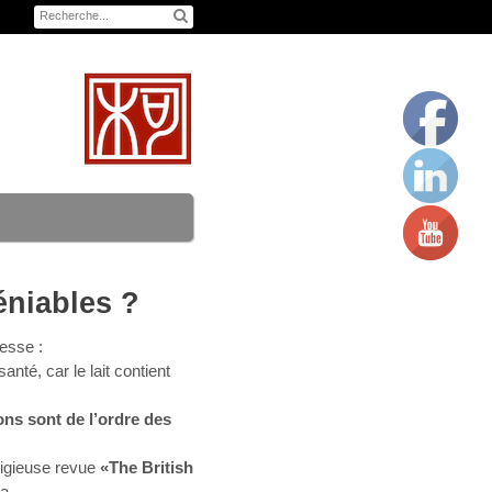
éniables ?
cesse :
anté, car le lait contient
s sont de l’ordre des
tigieuse revue
«The British
a.