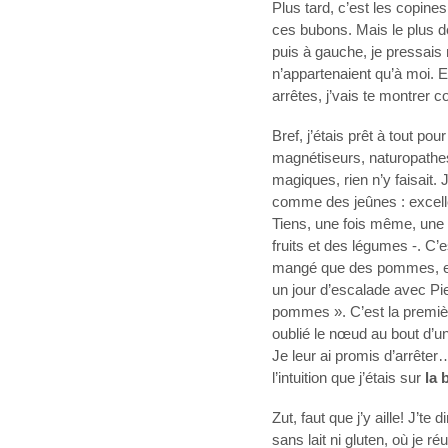
Plus tard, c’est les copines
ces bubons. Mais le plus dé
puis à gauche, je pressais
n’appartenaient qu’à moi. 
arrêtes, j’vais te montrer 
Bref, j’étais prêt à tout p
magnétiseurs, naturopathe
magiques, rien n’y faisait
comme des jeûnes : excell
Tiens, une fois même, une 
fruits et des légumes -. C’es
mangé que des pommes, et 
un jour d’escalade avec Pie
pommes ». C’est la première
oublié le nœud au bout d’une
Je leur ai promis d’arrête
l’intuition que j’étais sur
la 
Zut, faut que j’y aille! J’t
sans lait ni gluten, où je r