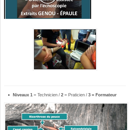
Niveaux
1
= Technicien /
2
= Praticien /
3 = Formateur