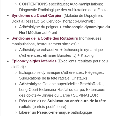
CONTENTIONS spécifiques; Auto-manipulations;
Diagnostic Radiologique des subluxation de la Fibula
Syndrome du Canal Carpien
(Maladie de Dupuytren,
Doigt à Ressaut, Sd Cervico-Thoracco-Brachial) :
Adhésiolyse du poignet +
échoscopie dynamique du
Nerf Médian
adhérent
Syndrome de la Coiffe des Rotateurs
(nombreuses
manipulations, heureusement simples) :
Adhésiolyse exhaustive + échoscopie dynamique
(Adhérences, éliminer Bursites…) + Ktaping
Epicondylalgies latérales
(Excellents résultats pour peu
d’effort) :
Echographie dynamique (Adhérences, Piégeages,
Subluxations de la tête radiale, Cristaux)
Adhésiolyse
Couche superficielle : BrachioRadial,
Long-Court Extenseur Radial du carpe, Extenseurs
des doigts-V-Ulnaire du Carpe / SUPINATEUR
Réduction d’une
Subluxation antérieure de la tête
radiale
(parfois postérieure)
Libérer un
Pseudo-ménisque
pathologique