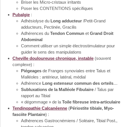
Briser les Micro-cristaux irritants
Poser les CONTENTIONS spécifiques
Pubalgie
:
Adhésiolyse du
Long adducteur
/Petit-Grand
adducteurs, Pectinée, Gracilis
Adhérences du
Tendon Commun
et
Grand Droit
Abdominal
Comment utiliser un simple électrostimulateur pour
guider le sens des manipulations
Cheville douloureuse chronique, instable
(souvent
complexe) :
Piégeages
de Franges synoviales entre Talus et
Malléoles : antérieur, latéral, médial
Adhérence
Long extenseur commun des orteils
…
Subluxations de la Malléole Fibulaire
/ Talus par
rapport au Tibial
« dégommage » de la
Toile fibreuse intra-articulaire
Tendinopathie Calcanéenne
(
Périostite tibiale, Myo-
fasciite Plantaire
) :
Adhérences Gastrocnémiens / Soléaire, Tibial Post.,
tendon calcanéen..