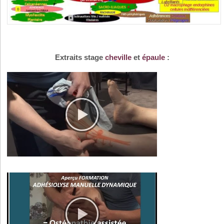
Extraits stage
cheville
et
épaule
: