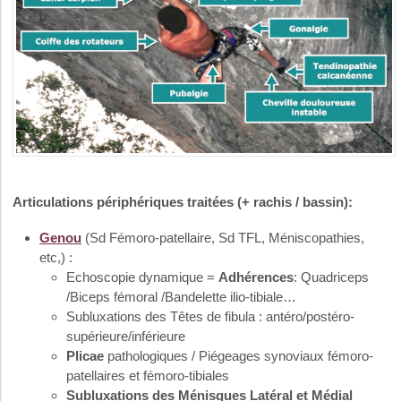
Articulations périphériques traitées (+ rachis / bassin):
Genou
(Sd Fémoro-patellaire, Sd TFL, Méniscopathies,
etc,) :
Echoscopie dynamique =
Adhérences
: Quadriceps
/Biceps fémoral /Bandelette ilio-tibiale…
Subluxations des Têtes de fibula : antéro/postéro-
supérieure/inférieure
Plicae
pathologiques / Piégeages synoviaux fémoro-
patellaires et fémoro-tibiales
Subluxations des Ménisques Latéral et Médial