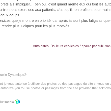
t prêts à s’impliquer… ben oui, c’est quand même eux qui font les aut
ntrent ces exercices aux patients, c’est qu’ils en profitent pour mainte
e deux coups.
rcices que je montre en priorité, car après ils sont plus fatigants qu
s rendre plus ludiques pour les plus motivés.
Auto-ostéo: Douleurs cervicales / épaule par subluxatio
nuelle Dynamique®.
t je vous autorise à utiliser des photos ou des passages du site si vous en c
I authorize you to use photos or passages from the site provided that acknow
ultimedia