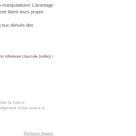
o-manipulations! L’avantage
nir libéré leurs propre
e ceux dérivés des
n inférieure clavicule (vidéo)
itez la source.
ledgement of the source is
Mentions légales