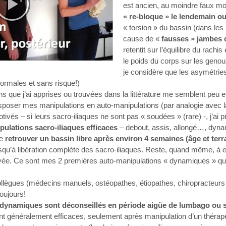
est ancien, au moindre faux 
« re-bloque » le lendemain o
« torsion » du bassin (dans les
cause de «
fausses » jambes 
retentit sur l’équilibre du rachi
le poids du corps sur les genoux
je considère que les asymétries
normales et sans risque!)
s que j’ai apprises ou trouvées dans la littérature me semblent peu ef
sposer mes manipulations en auto-manipulations (par analogie avec la 
tivés – si leurs sacro-iliaques ne sont pas « soudées » (rare) -, j’ai
pulations sacro-iliaques efficaces
– debout, assis, allongé…, dynam
de
retrouver un bassin libre après environ 4 semaines (âge et terr
squ’à libération complète des sacro-iliaques. Reste, quand même, à en
uvée. Ce sont mes 2 premières auto-manipulations « dynamiques » qu
llègues (médecins manuels, ostéopathes, étiopathes, chiropracteurs…
oujours!
 dynamiques sont déconseillés en période aigüe de lumbago ou s
t généralement efficaces, seulement après manipulation d’un thérap