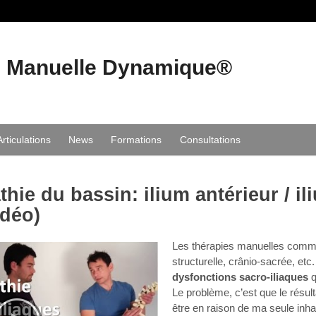
e Manuelle Dynamique®
Articulations
News
Formations
Consultations
hie du bassin: ilium antérieur / il
idéo)
Les thérapies manuelles comme
structurelle, crânio-sacrée, etc.
dysfonctions sacro-iliaques
q
Le problème, c’est que le résult
être en raison de ma seule inhab