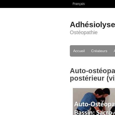
Français
Adhésiolys
Ostéopathie
Accueil
Créateurs
Auto-ostéopat
postérieur (v