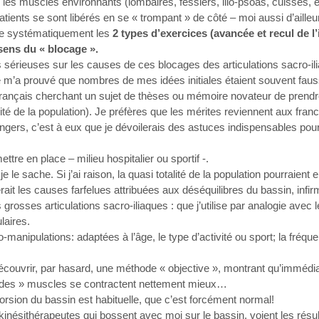
les muscles environnants (lombaires, fessiers, ilio-psoas, cuisses, e
ients se sont libérés en se « trompant » de côté – moi aussi d’ailleurs
lle systématiquement les
2 types d’exercices (avancée et recul de l
sens du « blocage ».
 sérieuses sur les causes de ces blocages des articulations sacro-ili
ce m’a prouvé que nombres de mes idées initiales étaient souvent fau
français cherchant un sujet de thèses ou mémoire novateur de prend
ité de la population). Je préfères que les mérites reviennent aux fra
ngers, c’est à eux que je dévoilerais des astuces indispensables pou
ettre en place – milieu hospitalier ou sportif -.
je le sache. Si j’ai raison, la quasi totalité de la population pourraient e
ait les causes farfelues attribuées aux déséquilibres du bassin, infi
grosses articulations sacro-iliaques : que j’utilise par analogie ave
laires.
o-manipulations: adaptées à l’âge, le type d’activité ou sport; la fréq
écouvrir, par hasard, une méthode « objective », montrant qu’imméd
« des » muscles se contractent nettement mieux…
orsion du bassin est habituelle, que c’est forcément normal!
kinésithérapeutes qui bossent avec moi sur le bassin, voient les résult