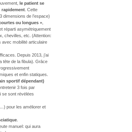
mouvement,
le patient se
u rapidement
. Cette
 3 dimensions de l’espace)
courtes ou longues »
,
s et réparti asymétriquement
, chevilles, etc. (Attention:
 avec mobilité articulaire
ficaces. Depuis 2013, j’ai
tête de la fibula). Grâce
 progressivement
iques et enfin statiques.
ain sportif dépendant)
tretenir 3 fois par
i se sont révélées
) pour les améliorer et
ciatique
.
eute manuel: qui aura