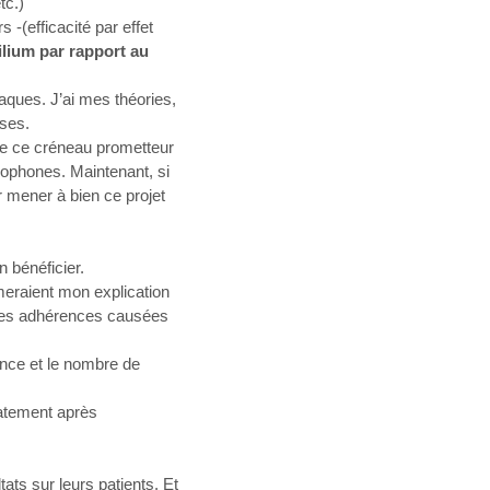
tc.)
 -(efficacité par effet
’ilium par rapport au
aques. J’ai mes théories,
sses.
re ce créneau prometteur
ncophones. Maintenant, si
r mener à bien ce projet
n bénéficier.
rmeraient mon explication
c les adhérences causées
uence et le nombre de
iatement après
ats sur leurs patients. Et