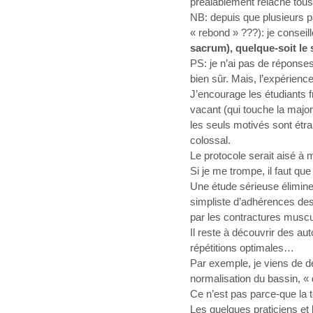
préalablement relâché tous 
NB: depuis que plusieurs pat
« rebond » ???): je consei
sacrum), quelque-soit le 
PS: je n’ai pas de réponses
bien sûr. Mais, l’expérien
J’encourage les étudiants 
vacant (qui touche la major
les seuls motivés sont étra
colossal.
Le protocole serait aisé à m
Si je me trompe, il faut que 
Une étude sérieuse éliminer
simpliste d’adhérences des 
par les contractures muscu
Il reste à découvrir des aut
répétitions optimales…
Par exemple, je viens de d
normalisation du bassin, 
Ce n’est pas parce-que la t
Les quelques praticiens et 