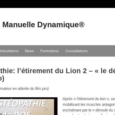
e Manuelle Dynamique®
Articulations
News
Formations
Consultations
hie: l’étirement du Lion 2 – « le d
o)
mateur en attente du film pro)
Après » l’étirement du lion », s
mobilisant les muscles antagon
enchaînant par le « déroulé du s