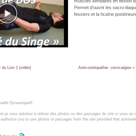
muscles lombaires en flexion da
Permet d’ouvrir les sacro-iliaqu
fessiers et la hcaîne postérieur
 du Lion 1 (vidéo)
Auto-ostéopathie: cervicalgies = 
nuelle Dynamique®.
t je vous autorise à utiliser des photos ou des passages du site si vous en c
I authorize you to use photos or passages from the site provided that acknow