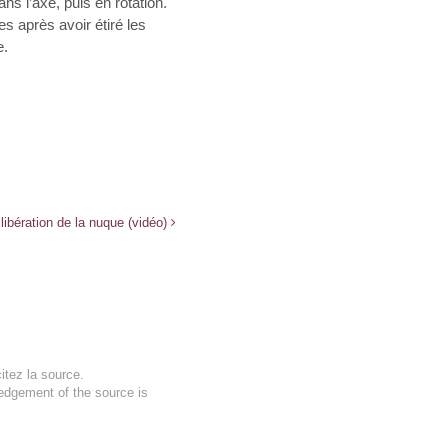
ns l’axe, puis en rotation.
es après avoir étiré les
e.
libération de la nuque (vidéo)
itez la source.
ledgement of the source is