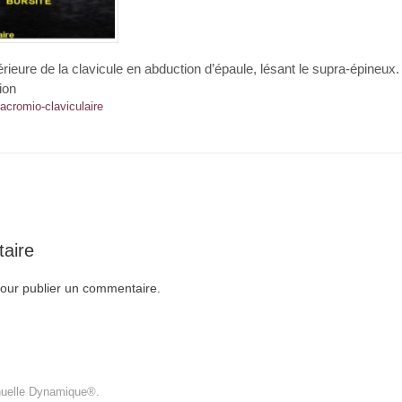
nférieure de la clavicule en abduction d’épaule, lésant le supra-épineu
ion
acromio-claviculaire
aire
our publier un commentaire.
nuelle Dynamique®.