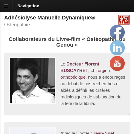
Navigation
Adhésiolyse Manuelle Dynamique®
Ostéopathie
Collaborateurs du Livre-film « Ostéopathie du
Genou »
Le
Docteur Florent
BUSCAYRET
,
chirurgien
orthopédique
, nous a encouragés
au début de nos recherches et
aidés à définir les critères
radiologiques de subluxation de
la tête de la fibula.
Avec le Docteur
Jean-Noël