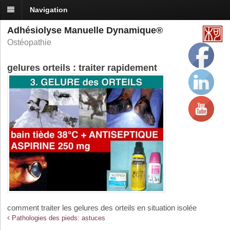
Navigation
Adhésiolyse Manuelle Dynamique®
Ostéopathie
gelures orteils : traiter rapidement
comment traiter les gelures des orteils en situation isolée
Pathologies des pieds: astuces