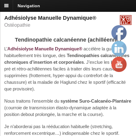
Navigation
Adhésiolyse Manuelle Dynamique®
Ostéopathie
Tendinopathie calcanéenne (achilléenne)
L’
Adhésiolyse Manuelle Dynamique®
accélère la guérison,
habituellement très longue, des
Tendinopathies calcanéennes
chroniques d’insertion et corporéales
. J’exclue les bursites
pré et rétro-achilléennes faciles à traiter dès leurs causes
supprimées (frottement, hyper-appui du contrefort de la
chaussure) et la maladie de Haglund chez le sportif (efficacité
que provisoire).
Nous traitons l’ensemble du
système Suro-Calcanéo-Plantaire
(courroie de transmission élasto-dynamique adaptée à la
position debout prolongée, la marche et la course).
Je n’aborderai pas la rééducation habituelle (stretching,
renforcement excentrique…) indispensable chez le sportif.