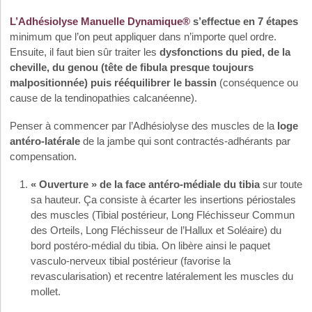
L’Adhésiolyse Manuelle Dynamique®
s’effectue en 7 étapes
minimum que l’on peut appliquer dans n’importe quel ordre.
Ensuite, il faut bien sûr traiter les
dysfonctions du pied, de la
cheville, du genou (tête de fibula presque toujours
malpositionnée) puis rééquilibrer le bassin
(conséquence ou
cause de la tendinopathies calcanéenne).
Penser à commencer par l’Adhésiolyse des muscles de la
loge
antéro-latérale
de la jambe qui sont contractés-adhérants par
compensation.
« Ouverture » de la face antéro-médiale du tibia
sur toute
sa hauteur. Ça consiste à écarter les insertions périostales
des muscles (Tibial postérieur, Long Fléchisseur Commun
des Orteils, Long Fléchisseur de l’Hallux et Soléaire) du
bord postéro-médial du tibia. On libère ainsi le paquet
vasculo-nerveux tibial postérieur (favorise la
revascularisation) et recentre latéralement les muscles du
mollet.