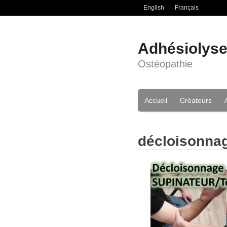
English
Français
Adhésiolys
Ostéopathie
Accueil
Créateurs
décloisonnag